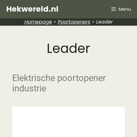
Hekwereld.nl
Menu
Homepage
>
Poortopeners
>
Leader
Leader
Elektrische poortopener
industrie