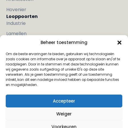
Hovenier
Looppoorten
Industrie
Lamellen
Beheer toestemming
Met hout
Strak
Om de beste ervaringen te bieden, gebruiken wij technologieën
zoals cookies om informatie over je apparaat op te slaan en/of te
Klassiek
raadplegen. Door in te stemmen met deze technologieën kunnen
wij gegevens zoals surfgedrag of unieke ID's op deze site
Sier
verwerken. Als je geen toestemming geeft of uw toestemming
intrekt, kan dit een nadelige invloed hebben op bepaalde functies
en mogelijkheden.
Privacy Verklaring
Algemene
Accepteer
voorwaarden
Weiger
Cookie instellingen
Voorkeuren