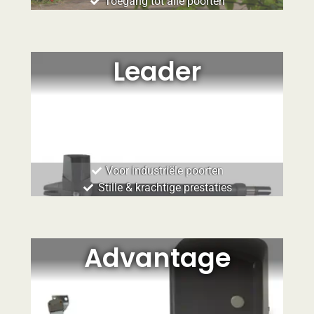
Toegang tot alle poorten
Leader
Voor industriële poorten
Stille & krachtige prestaties
Advantage