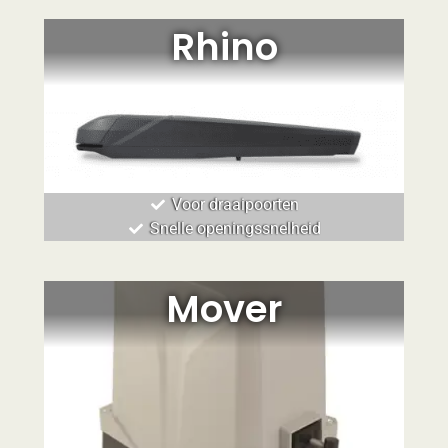
Rhino
Voor draaipoorten
Snelle openingssnelheid
Mover