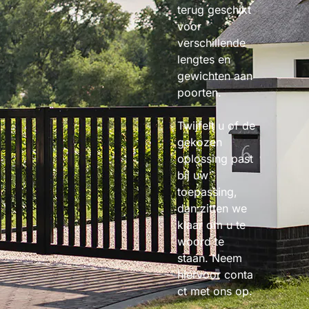
terug geschikt
voor
verschillende
lengtes en
gewichten aan
poorten.
Twijfelt u of de
gekozen
oplossing past
bij uw
toepassing,
dan zitten we
klaar om u te
woord te
staan. Neem
hiervoor conta
ct met ons op.