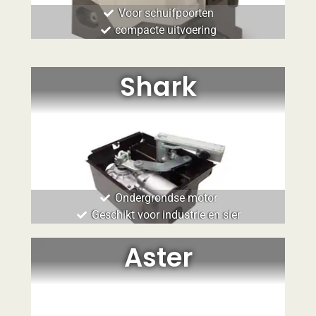
Voor schuifpoorten
compacte uitvoering
Shark
Ondergrondse motor
Geschikt voor industrie en sier
Aster