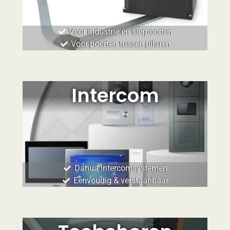
Voor industrie en sierpoorten
Voor poorten tussen pilaren
Intercom
Dahua intercomsystemen
Eenvoudig & verstaanbaar