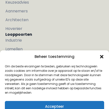
Keuzeadvies
Aannemers
Architecten
Hovenier
Looppoorten
Industrie
Lamellen
Beheer toestemming
Met hout
Strak
Om de beste ervaringen te bieden, gebruiken wij technologieën
zoals cookies om informatie over je apparaat op te slaan en/of te
Klassiek
raadplegen. Door in te stemmen met deze technologieën kunnen
wij gegevens zoals surfgedrag of unieke ID's op deze site
Sier
verwerken. Als je geen toestemming geeft of uw toestemming
intrekt, kan dit een nadelige invloed hebben op bepaalde functies
en mogelijkheden.
Privacy Verklaring
Algemene
Accepteer