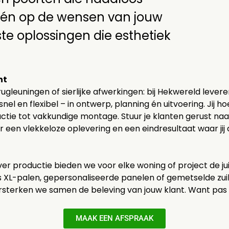
 én op de wensen van jouw
te oplossingen die esthetiek
nt
euningen of sierlijke afwerkingen: bij Hekwereld leveren
nel en flexibel – in ontwerp, planning én uitvoering. Jij h
uctie tot vakkundige montage. Stuur je klanten gerust naa
r een vlekkeloze oplevering en een eindresultaat waar ji
r productie bieden we voor elke woning of project de jui
oals XL-palen, gepersonaliseerde panelen of gemetselde z
terken we samen de beleving van jouw klant. Want pas als 
MAAK EEN AFSPRAAK