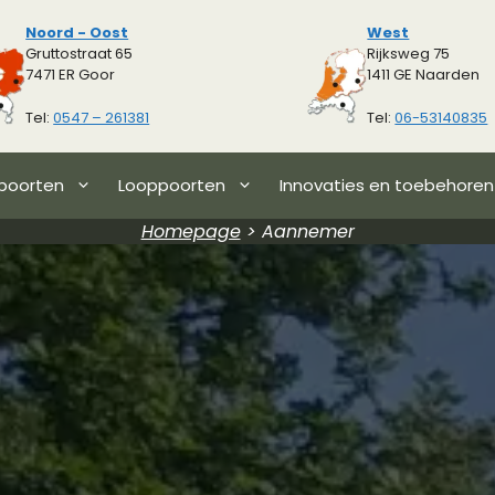
Noord - Oost
West
Gruttostraat 65
Rijksweg 75
7471 ER Goor
1411 GE Naarden
Tel:
0547 – 261381
Tel:
06-53140835
poorten
Looppoorten
Innovaties en toebehoren
Homepage
>
Aannemer