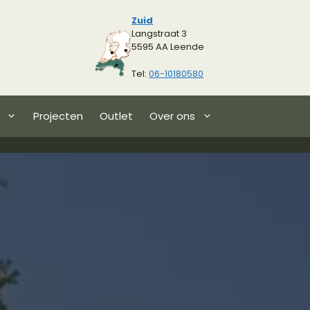
Zuid
Langstraat 3
5595 AA Leende
Tel:
06-10180580
Projecten
Outlet
Over ons