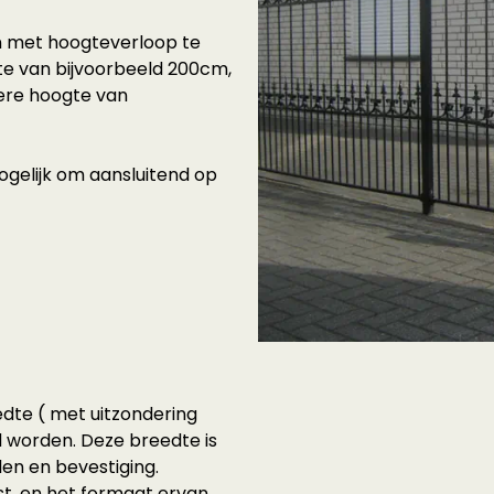
n met hoogteverloop te
gte van bijvoorbeeld 200cm,
gere hoogte van
ogelijk om aansluitend op
dte ( met uitzondering
 worden. Deze breedte is
en en bevestiging.
st, en het formaat ervan,