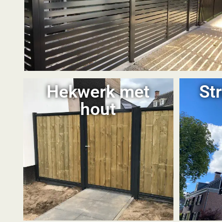
Hekwerk met
St
hout