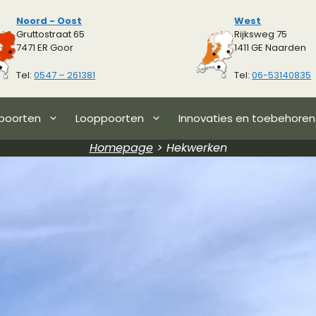
Noord - Oost
West
Gruttostraat 65
Rijksweg 75
7471 ER Goor
1411 GE Naarden
Tel:
0547 – 261381
Tel:
06-53140835
poorten
Looppoorten
Innovaties en toebehoren
Homepage
>
Hekwerken