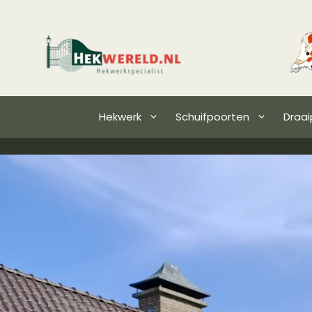
Hekwerk
Schuifpoorten
Draai