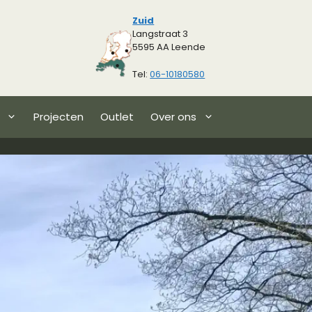
Zuid
Langstraat 3
5595 AA Leende
Tel:
06-10180580
Projecten
Outlet
Over ons