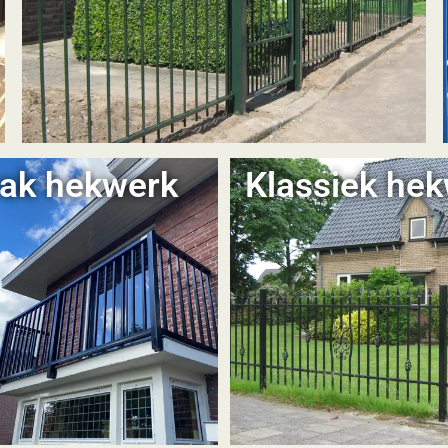
rak hekwerk
Klassiek he