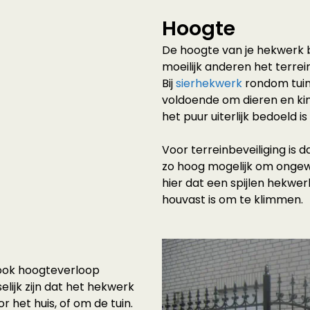
Hoogte
De hoogte van je hekwerk b
moeilijk anderen het terre
Bij
sierhekwerk
rondom tui
voldoende om dieren en ki
het puur uiterlijk bedoeld i
Voor terreinbeveiliging is d
zo hoog mogelijk om onge
hier dat een spijlen hekwe
houvast is om te klimmen.
ook hoogteverloop
lijk zijn dat het hekwerk
r het huis, of om de tuin.