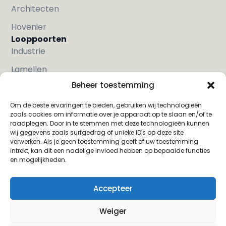
Architecten
Hovenier
Looppoorten
Industrie
Lamellen
Beheer toestemming
Met hout
Strak
Om de beste ervaringen te bieden, gebruiken wij technologieën
zoals cookies om informatie over je apparaat op te slaan en/of te
Klassiek
raadplegen. Door in te stemmen met deze technologieën kunnen
wij gegevens zoals surfgedrag of unieke ID's op deze site
Sier
verwerken. Als je geen toestemming geeft of uw toestemming
intrekt, kan dit een nadelige invloed hebben op bepaalde functies
en mogelijkheden.
Privacy Verklaring
Algemene
Accepteer
voorwaarden
Weiger
Cookie instellingen