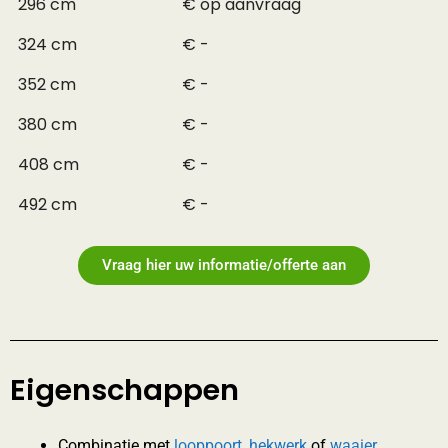
296 cm
€ op aanvraag
324 cm
€ -
352 cm
€ -
380 cm
€ -
408 cm
€ -
492 cm
€ -
Vraag hier uw informatie/offerte aan
Eigenschappen
Combinatie met
looppoort
,
hekwerk
of
waaier