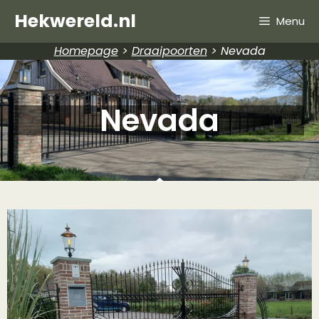
Hekwereld.nl
Menu
Homepage
>
Draaipoorten
>
Nevada
Nevada