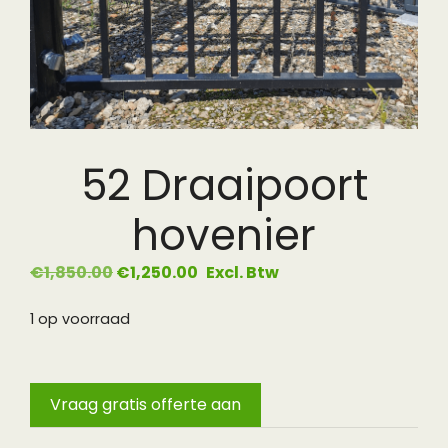
52 Draaipoort
hovenier
€
1,850.00
€
1,250.00
1 op voorraad
Vraag gratis offerte aan