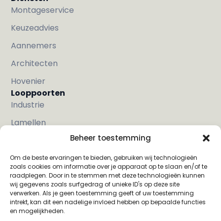
Montageservice
Keuzeadvies
Aannemers
Architecten
Hovenier
Looppoorten
Industrie
Lamellen
Beheer toestemming
Met hout
Strak
Om de beste ervaringen te bieden, gebruiken wij technologieën
zoals cookies om informatie over je apparaat op te slaan en/of te
Klassiek
raadplegen. Door in te stemmen met deze technologieën kunnen
wij gegevens zoals surfgedrag of unieke ID's op deze site
Sier
verwerken. Als je geen toestemming geeft of uw toestemming
intrekt, kan dit een nadelige invloed hebben op bepaalde functies
en mogelijkheden.
Privacy Verklaring